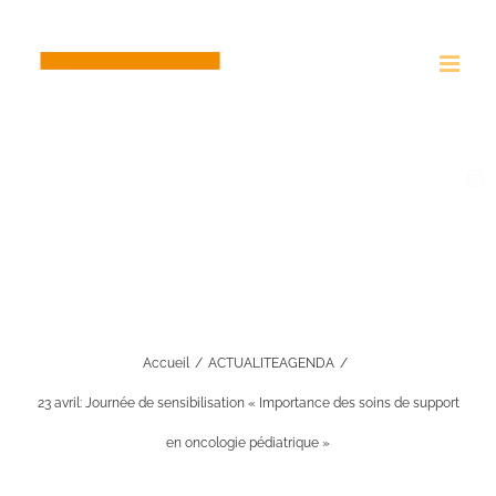
Passer
au
contenu
23 avril: Journée de sensibilisation
« Importance des soins de support
en oncologie pédiatrique »
Accueil
ACTUALITE
AGENDA
23 avril: Journée de sensibilisation « Importance des soins de support
en oncologie pédiatrique »