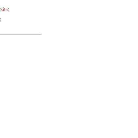
(
site
)
)