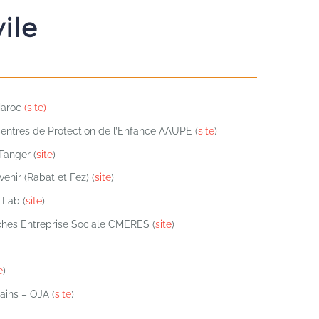
ile
Maroc
(site)
Centres de Protection de l’Enfance AAUPE (
site
)
Tanger (
site
)
enir (Rabat et Fez) (
site
)
 Lab (
site
)
ches Entreprise Sociale CMERES (
site
)
e
)
ains – OJA (
site
)