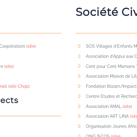
Société Civ
oopération) (
site
)
SOS Villages d’Enfants 
Association d’Appui aux 
e (
site
)
Cent pour Cent Mamans 
Association Maison de L’Av
onal
) (
site Chop
)
Fondation Iltizam/Impact
Centre Etudes et Recher
ects
Association AMAL (
site
)
Association ART LINA
(sit
Organisation Jeunes Afric
ONG ISCOS (
site
)